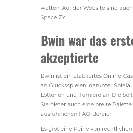
wetten. Auf der Website sind auch 
Space ZY.
Bwin war das erst
akzeptierte
Bwin ist ein etabliertes Online-Cas
an Glücksspielen, darunter Spiela
Lotterien und Turniere an. Die Sei
Sie bietet auch eine breite Palet
ausführlichen FAQ-Bereich.
Es gibt eine Reihe von rechtlich