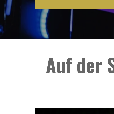
Auf der 