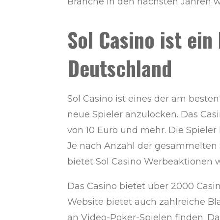
Branche in den nächsten Jahren w
Sol Casino ist ein
Deutschland
Sol Casino ist eines der am beste
neue Spieler anzulocken. Das Cas
von 10 Euro und mehr. Die Spieler
Je nach Anzahl der gesammelten S
bietet Sol Casino Werbeaktionen 
Das Casino bietet über 2000 Casino
Website bietet auch zahlreiche B
an Video-Poker-Spielen finden. Da