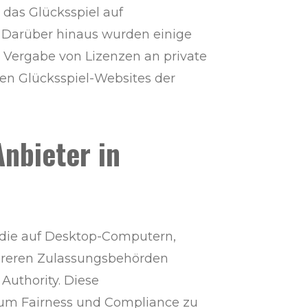
t das Glücksspiel auf
 Darüber hinaus wurden einige
r Vergabe von Lizenzen an private
en Glücksspiel-Websites der
Anbieter in
, die auf Desktop-Computern,
hreren Zulassungsbehörden
uthority. Diese
 um Fairness und Compliance zu