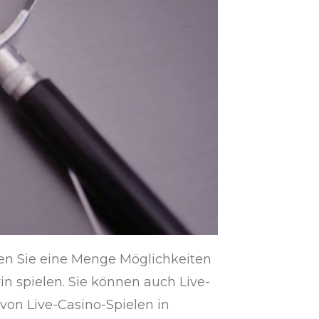
en Sie eine Menge Möglichkeiten
n spielen. Sie können auch Live-
von Live-Casino-Spielen in