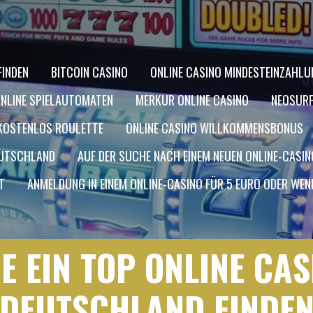
FINDEN
BITCOIN CASINO
ONLINE CASINO MINDESTEINZAHLU
NLINE SPIELAUTOMATEN
MERKUR ONLINE CASINO
NEOSURF
KOSTENLOS ROULETTE
ONLINE CASINO WILLKOMMENSBONUS
DEUTSCHLAND
AUF DER SUCHE NACH EINEM NEUEN ONLINE-CASI
T
ANMELDUNG IN EINEM ONLINE-CASINO FÜR 5 EURO ODER WEN
IE EIN TOP ONLINE CAS
DEUTSCHLAND FINDE