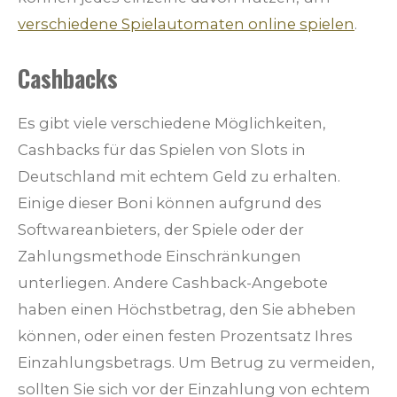
verschiedene Spielautomaten online spielen
.
Cashbacks
Es gibt viele verschiedene Möglichkeiten,
Cashbacks für das Spielen von Slots in
Deutschland mit echtem Geld zu erhalten.
Einige dieser Boni können aufgrund des
Softwareanbieters, der Spiele oder der
Zahlungsmethode Einschränkungen
unterliegen. Andere Cashback-Angebote
haben einen Höchstbetrag, den Sie abheben
können, oder einen festen Prozentsatz Ihres
Einzahlungsbetrags. Um Betrug zu vermeiden,
sollten Sie sich vor der Einzahlung von echtem