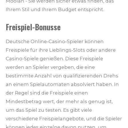
Moolah - Sie werden sicher etwas finden, das
Ihrem Stil und Ihrem Budget entspricht.
Freispiel-Bonusse
Deutsche Online-Casino-Spieler können
Freispiele für ihre Lieblings-Slots oder andere
Casino-Spiele genießen. Diese Freispiele
werden an Spieler vergeben, die eine
bestimmte Anzahl von qualifizierenden Drehs
an einem Spielautomaten absolviert haben. In
der Regel sind die Freispiele einen
Mindestbetrag wert, der mehr als genug ist,
um das Spiel zu testen. Es gibt viele
verschiedene Freispielangebote, und die Spieler
können jedes einzelne davon nutzen, um