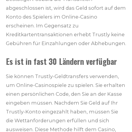
abgeschlossen ist, wird das Geld sofort auf dem
Konto des Spielers im Online-Casino
erscheinen. Im Gegensatz zu
Kreditkartentransaktionen erhebt Trustly keine
Gebühren für Einzahlungen oder Abhebungen.
Es ist in fast 30 Ländern verfügbar
Sie können Trustly-Geldtransfers verwenden,
um Online-Casinospiele zu spielen. Sie erhalten
einen persönlichen Code, den Sie an der Kasse
eingeben müssen. Nachdem Sie Geld auf Ihr
Trustly-Konto eingezahlt haben, müssen Sie
die Wettanforderungen erfüllen und sich
ausweisen. Diese Methode hilft dem Casino,