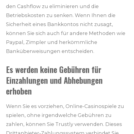
den Cashflow zu eliminieren und die
Betriebskosten zu senken. Wenn Ihnen die
Sicherheit eines Bankkontos nicht zusagt,
können Sie sich auch für andere Methoden wie
Paypal, Zimpler und herkömmliche
Banküberweisungen entscheiden.
Es werden keine Gebühren für
Einzahlungen und Abhebungen
erhoben
Wenn Sie es vorziehen, Online-Casinospiele zu
spielen, ohne irgendwelche Gebühren zu
zahlen, können Sie Trustly verwenden. Dieses
Drittanbieter-Zahlungssystem verbindet Sie