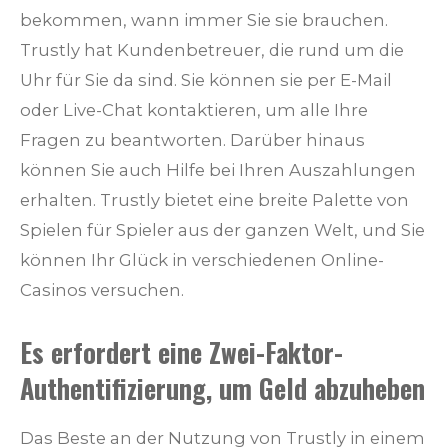
bekommen, wann immer Sie sie brauchen.
Trustly hat Kundenbetreuer, die rund um die
Uhr für Sie da sind. Sie können sie per E-Mail
oder Live-Chat kontaktieren, um alle Ihre
Fragen zu beantworten. Darüber hinaus
können Sie auch Hilfe bei Ihren Auszahlungen
erhalten. Trustly bietet eine breite Palette von
Spielen für Spieler aus der ganzen Welt, und Sie
können Ihr Glück in verschiedenen Online-
Casinos versuchen.
Es erfordert eine Zwei-Faktor-
Authentifizierung, um Geld abzuheben
Das Beste an der Nutzung von Trustly in einem