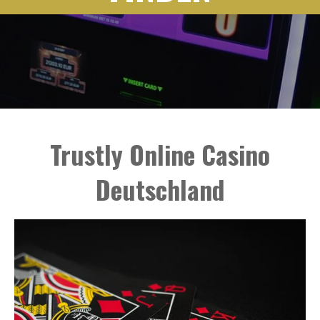
Trustly Online Casino
Deutschland