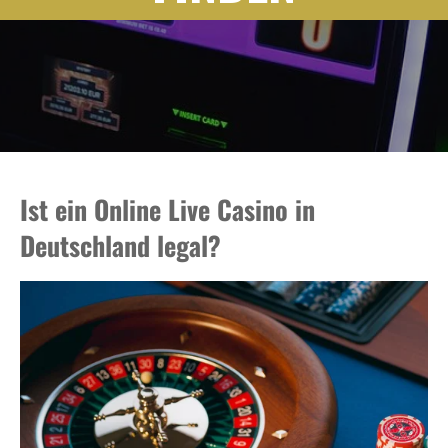
Ist ein Online Live Casino in
Deutschland legal?