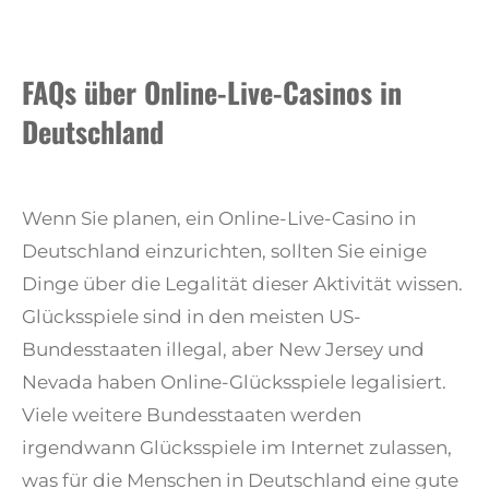
FAQs über Online-Live-Casinos in
Deutschland
Wenn Sie planen, ein Online-Live-Casino in
Deutschland einzurichten, sollten Sie einige
Dinge über die Legalität dieser Aktivität wissen.
Glücksspiele sind in den meisten US-
Bundesstaaten illegal, aber New Jersey und
Nevada haben Online-Glücksspiele legalisiert.
Viele weitere Bundesstaaten werden
irgendwann Glücksspiele im Internet zulassen,
was für die Menschen in Deutschland eine gute