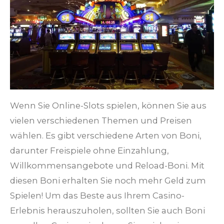
Wenn Sie Online-Slots spielen, können Sie aus
vielen verschiedenen Themen und Preisen
wählen. Es gibt verschiedene Arten von Boni,
darunter Freispiele ohne Einzahlung,
Willkommensangebote und Reload-Boni. Mit
diesen Boni erhalten Sie noch mehr Geld zum
Spielen! Um das Beste aus Ihrem Casino-
Erlebnis herauszuholen, sollten Sie auch Boni