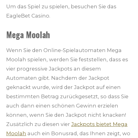
Um das Spiel zu spielen, besuchen Sie das
EagleBet Casino.
Mega Moolah
Wenn Sie den Online-Spielautomaten Mega
Moolah spielen, werden Sie feststellen, dass es
vier progressive Jackpots an diesem
Automaten gibt. Nachdem der Jackpot
geknackt wurde, wird der Jackpot auf einen
bestimmten Betrag zurückgesetzt, so dass Sie
auch dann einen schönen Gewinn erzielen
können, wenn Sie den Jackpot nicht knacken!
Zusätzlich zu diesen vier
Jackpots bietet Mega
Moolah
auch ein Bonusrad, das Ihnen zeigt, wo