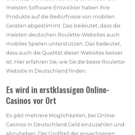
meisten Software-Entwickler haben ihre
Produkte auf die Bedürfnisse von mobilen
Geräten abgestimmt. Das bedeutet, dass die
meisten deutschen Roulette-Websites auch
mobiles Spielen unterstützen. Das bedeutet,
dass auch die Qualität dieser Websites besser
ist. Hier erfahren Sie, wie Sie die beste Roulette-
Website in Deutschland finden.
Es wird in erstklassigen Online-
Casinos vor Ort
Es gibt mehrere Möglichkeiten, bei Online-
Casinos in Deutschland Geld einzuzahlen und
abzuheben. Der Großteil der erwachsenen