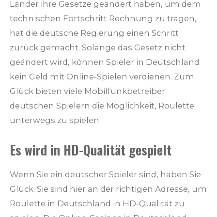
Länder ihre Gesetze geändert haben, um dem
technischen Fortschritt Rechnung zu tragen,
hat die deutsche Regierung einen Schritt
zurück gemacht. Solange das Gesetz nicht
geändert wird, können Spieler in Deutschland
kein Geld mit Online-Spielen verdienen. Zum
Glück bieten viele Mobilfunkbetreiber
deutschen Spielern die Möglichkeit, Roulette
unterwegs zu spielen.
Es wird in HD-Qualität gespielt
Wenn Sie ein deutscher Spieler sind, haben Sie
Glück. Sie sind hier an der richtigen Adresse, um
Roulette in Deutschland in HD-Qualität zu