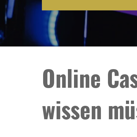
Online Cas
wissen mü